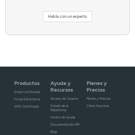
Habla con un experto
Productos
Ayuda y
Planes y
Recursos
Precios
Email Certificado
Acceso de Usuario
Planes y Precios
Firma Electrónica
Estado de la
Cómo funciona
SMS Certificado
Plataforma
Centro de Ayuda
Documentación API
Blog