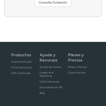
Consultar Extensión
Productos
Ayuda y
Planes y
Recursos
Precios
Email Certificado
Acceso de Usuario
Planes y Precios
Firma Electrónica
Estado de la
Cómo funciona
SMS Certificado
Plataforma
Centro de Ayuda
Documentación API
Blog